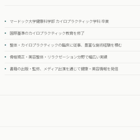
マードック大学健康科学部 カイロプラクティック学科 卒業
国際基準のカイロプラクティック教育を修了
整体・カイロプラクティックの臨床に従事、豊富な施術経験を積む
骨格矯正・美容整体・リラクゼーション分野で幅広い実績
書籍の出版・監修、メディア出演を通じて健康・美容情報を発信