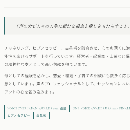
「声の力で人々の人生に新たな視点と癒しをもたらすこと
チャネリング、ヒプノセラピー、占星術を融合させ、心の奥深くに
能性を広げるサポートを行っています。経営者・起業家・士業など幅
の精神的な支えとして高い信頼を得ています。
母としての経験を活かし、恋愛・結婚・子育ての相談にも数多く応
意としています。声のプロフェッショナルとして、セッションにおい
アントの心を包み込みます。
VOICE OVER JAPAN AWARDS 2022 優勝
ONE VOICE AWARDS USA 2023 FINAL
ヒプノセラピー
占星術