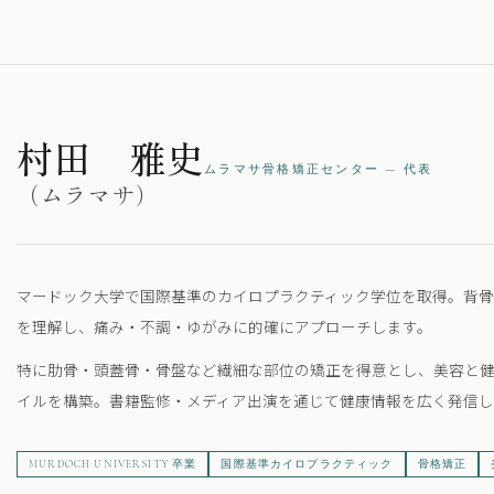
村田 雅史
ムラマサ骨格矯正センター — 代表
（ムラマサ）
マードック大学で国際基準のカイロプラクティック学位を取得。背
を理解し、痛み・不調・ゆがみに的確にアプローチします。
特に肋骨・頭蓋骨・骨盤など繊細な部位の矯正を得意とし、美容と
イルを構築。書籍監修・メディア出演を通じて健康情報を広く発信し
MURDOCH UNIVERSITY 卒業
国際基準カイロプラクティック
骨格矯正